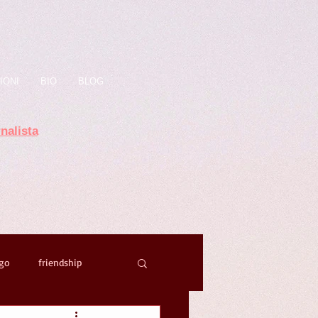
IONI
BIO
BLOG
nalista
ago
friendship