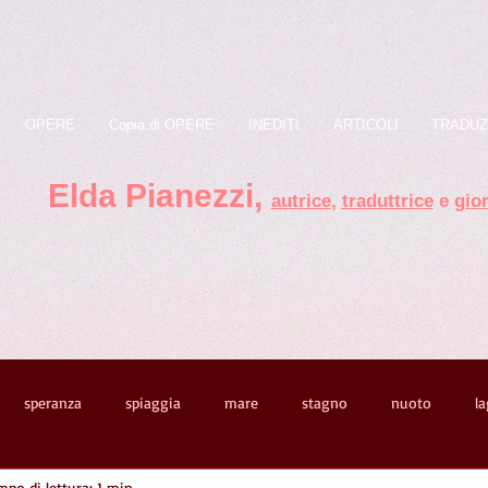
OPERE
Copia di OPERE
INEDITI
ARTICOLI
TRADUZ
Elda Pianezzi ,
autrice
,
traduttrice
e
gior
speranza
spiaggia
mare
stagno
nuoto
l
mpo di lettura: 1 min