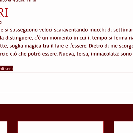
ere
genetica
boschi
bici
amicizia
love
r
RI
2
montagna
amicizia
cielo
arte
città
musica
che si susseguono veloci scaraventando mucchi di settiman
 da distinguere, c'è un momento in cui il tempo si ferma r
otte, soglia magica tra il fare e l'essere. Dietro di me scorg
rcio ciò che potrò essere. Nuova, tersa, immacolata: sono i
dì sera