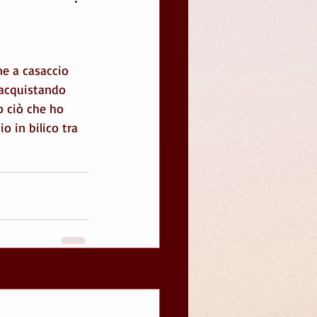
icordi
primavera
consapevolezza
e a casaccio 
iacquistando 
o ciò che ho 
o in bilico tra 
Mostra tutti