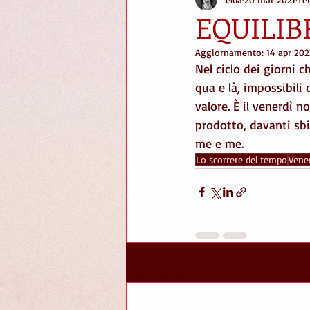
stories
Spaziergänge
pot
EQUILIB
Aggiornamento:
14 apr 202
scale
strade
scrivere
Nel ciclo dei giorni 
qua e là, impossibili
valore. È il venerdì n
giardini
prodotto, davanti sbi
me e me. 
Lo scorrere del tempo
Vener
Post recenti