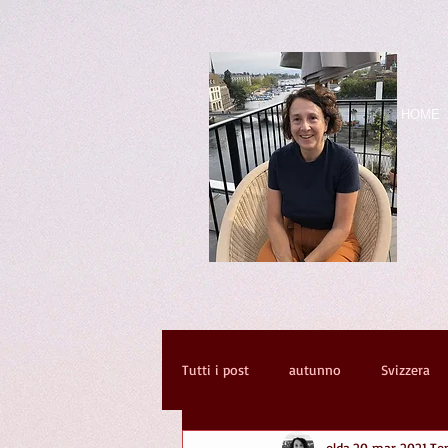
HOME
Tutti i post
autunno
Svizzera
elda
20 mar 2021
Te