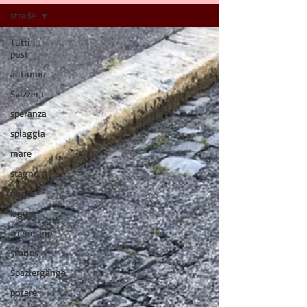
strade
Tutti i
post
autunno
Svizzera
speranza
spiaggia
mare
stagno
nuoto
lago
friendship
stories
Spaziergänge
potere