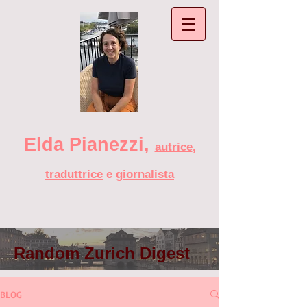
Elda Pianezzi ,
autrice
,
traduttrice
e
giornalista
Random Zurich Digest
BLOG