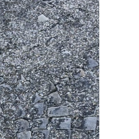
genetica
boschi
bici
amicizia
love
ricordi
primavera
scale
strade
scrivere
montagna
amicizia
cielo
arte
città
musica