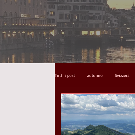
Tutti i post
autunno
Svizzera
stories
Spaziergänge
pot
scale
strade
scrivere