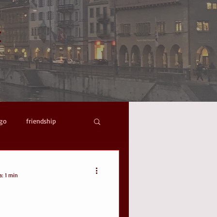
t
ago
friendship
icordi
primavera
a: 1 min
consapevolezza