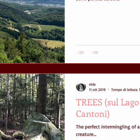
elda
11 ott 2019
Tempo di lettura: 
TREES (sul Lago
Cantoni)
The perfect intermingling of a 
creature...