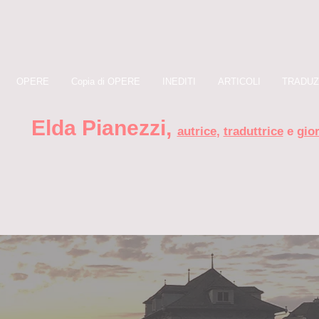
OPERE
Copia di OPERE
INEDITI
ARTICOLI
TRADUZ
Elda Pianezzi ,
autrice
,
traduttrice
e
gior