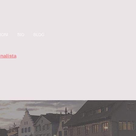
IONI
BIO
BLOG
nalista