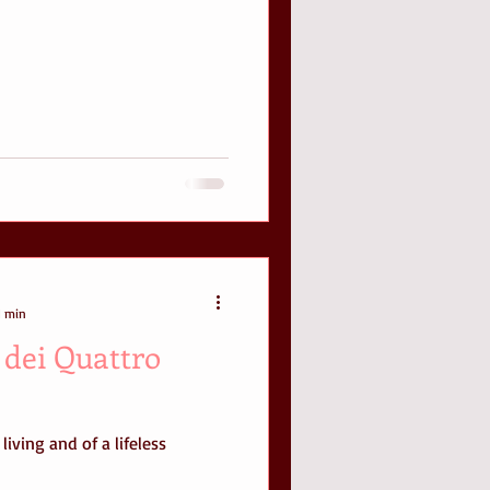
1 min
 dei Quattro
living and of a lifeless