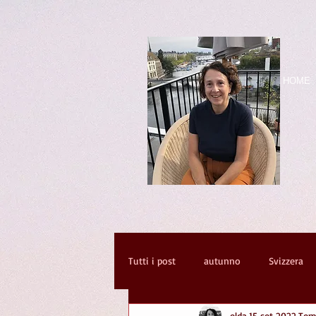
HOME
Tutti i post
autunno
Svizzera
elda
15 set 2022
Temp