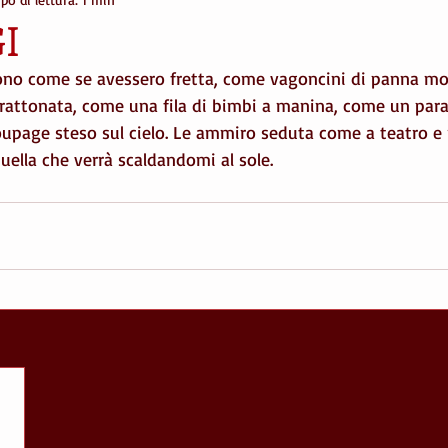
ere
genetica
boschi
bici
amicizia
love
r
I
ono come se avessero fretta, come vagoncini di panna m
montagna
amicizia
cielo
arte
città
musica
trattonata, come una fila di bimbi a manina, come un para
upage steso sul cielo. Le ammiro seduta come a teatro e r
uella che verrà scaldandomi al sole. 