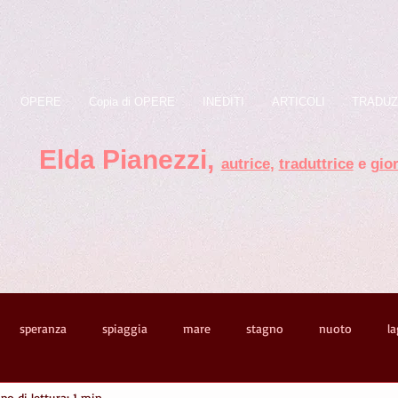
OPERE
Copia di OPERE
INEDITI
ARTICOLI
TRADUZ
Elda Pianezzi ,
autrice
,
traduttrice
e
gior
speranza
spiaggia
mare
stagno
nuoto
l
o di lettura: 1 min