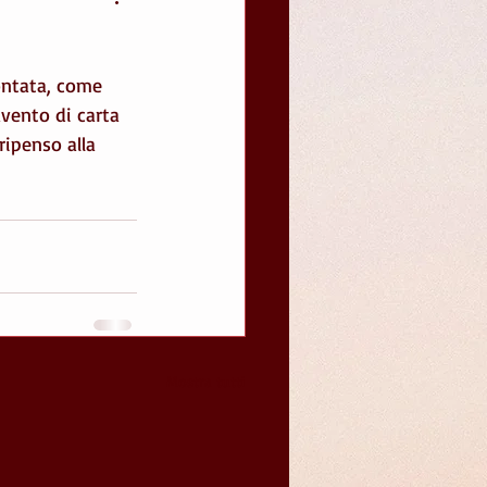
icordi
primavera
ontata, come 
consapevolezza
vento di carta 
ipenso alla 
Mostra tutti