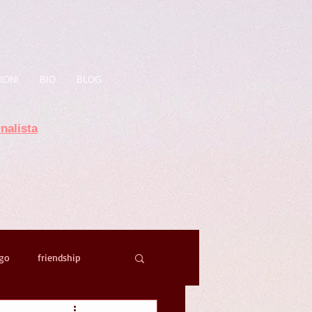
IONI
BIO
BLOG
nalista
ago
friendship