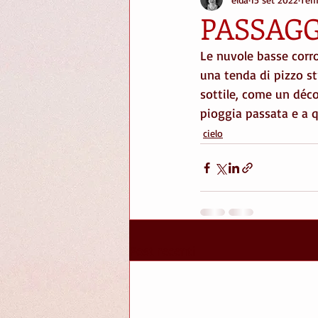
stories
Spaziergänge
pot
PASSAGG
Le nuvole basse corr
scale
strade
scrivere
una tenda di pizzo s
sottile, come un déco
pioggia passata e a q
giardini
cielo
Post recenti