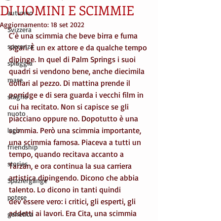
DI UOMINI E SCIMMIE
autunno
Aggiornamento:
18 set 2022
Svizzera
C’è una scimmia che beve birra e fuma 
speranza
sigari. È un ex attore e da qualche tempo 
dipinge. In quel di Palm Springs i suoi 
spiaggia
quadri si vendono bene, anche diecimila 
mare
dollari al pezzo. Di mattina prende il 
porridge e di sera guarda i vecchi film in 
stagno
cui ha recitato. Non si capisce se gli 
nuoto
piacciano oppure no. Dopotutto è una 
scimmia. Però una scimmia importante, 
lago
una scimmia famosa. Piaceva a tutti un 
friendship
tempo, quando recitava accanto a 
stories
Tarzan, e ora continua la sua carriera 
artistica dipingendo. Dicono che abbia 
Spaziergänge
talento. Lo dicono in tanti quindi 
potere
dev’essere vero: i critici, gli esperti, gli 
addetti ai lavori. Era Cita, una scimmia 
genetica