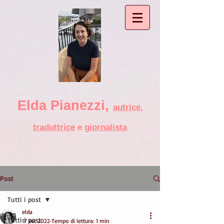
Elda Pianezzi ,
autrice
,
traduttrice
e
giornalista
Post
Tutti i post
elda
Tutti i post
17 set 2022
Tempo di lettura: 1 min