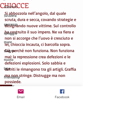
CHIOCCE
autunno
Si abbozzola nell’angolo, dal quale 
Svizzera
scruta, dura e secca, covando strategie e 
speranza
designando nuove vittime. Sul controllo 
ha costruito il suo impero. Ne va fiera e 
spiaggia
non si accorge che l’uovo è cresciuto e 
mare
lei, chioccia incauta, ci barcolla sopra. 
Già, perché non funziona. Non funziona 
stagno
mai: la repressione crea defezioni e le 
nuoto
defezioni esplosioni. Solo sabbia e 
lago
detriti le rimangono tra gli artigli. Graffia 
ma non stringe. Distrugge ma non 
friendship
possiede.
stories
chiocce
potere
Spaziergänge
Email
Facebook
potere
genetica