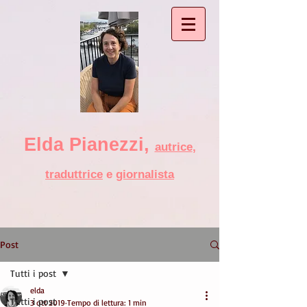
Elda Pianezzi ,
autrice
,
traduttrice
e
giornalista
Post
Tutti i post
elda
Tutti i post
3 ott 2019
Tempo di lettura: 1 min