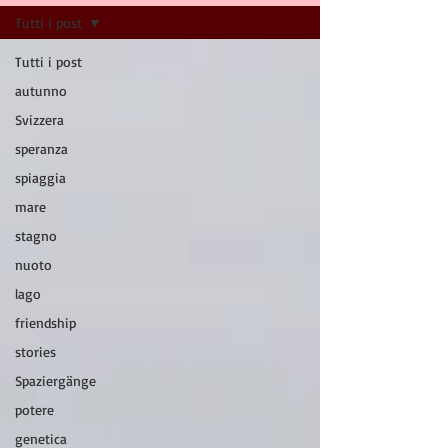
Tutti i post
Tutti i post
autunno
Svizzera
speranza
spiaggia
mare
stagno
nuoto
lago
friendship
stories
Spaziergänge
potere
genetica