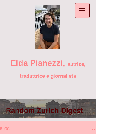
Elda Pianezzi ,
autrice
,
traduttrice
e
giornalista
Random Zurich Digest
BLOG