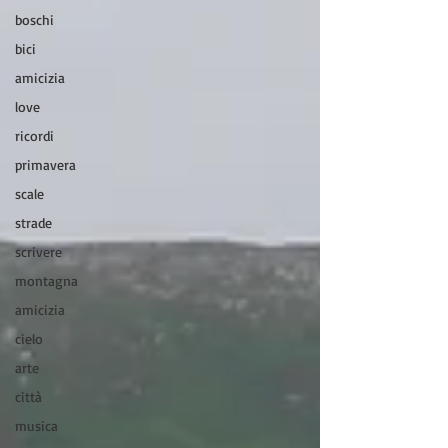
boschi
bici
amicizia
love
ricordi
primavera
scale
strade
scrivere
montagna
amicizia
cielo
arte
città
musica