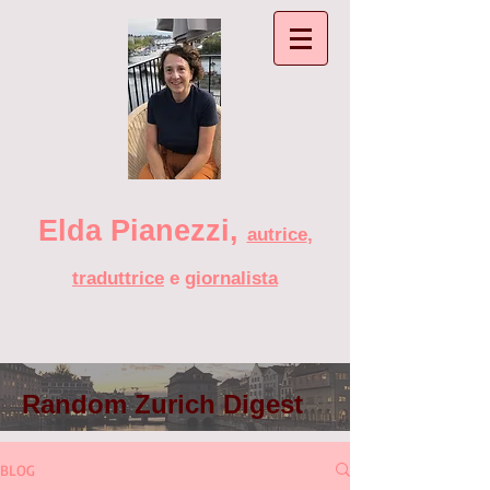
Elda Pianezzi ,
autrice
,
traduttrice
e
giornalista
Random Zurich Digest
BLOG