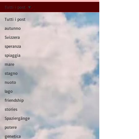
Tutti i post
Tutti i post
autunno
Svizzera
speranza
spiaggia
mare
stagno
nuoto
lago
friendship
stories
Spaziergänge
potere
genetica