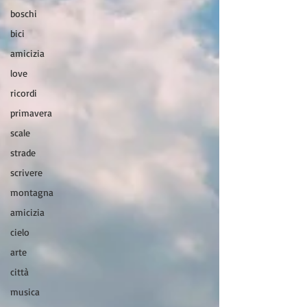
boschi
bici
amicizia
love
ricordi
primavera
scale
strade
scrivere
montagna
amicizia
cielo
arte
città
musica