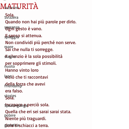
MATURITÀ
autunno
Sola.
Svizzera
Quando non hai più parole per dirlo.
speranza
Ogni gesto è vano.
Il senso si attenua.
spiaggia
Non condividi più perché non serve.
mare
Sai che nulla ti sorregge.
Il silenzio è la sola possibilità
stagno
per sopprimere gli stimoli.
nuoto
Hanno vinto loro
lago
e ciò che ti raccontavi
della forza che avevi
friendship
era falso.
stories
Sola.
Incapace e perciò sola.
Spaziergänge
Quella che eri sei sarai sarai stata.
potere
Niente più traguardi.
genetica
Sola ti schiacci a terra.