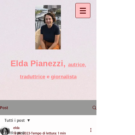
Elda Pianezzi ,
autrice
,
traduttrice
e
giornalista
Post
Tutti i post
elda
Tutti i post
19 dic 2023
Tempo di lettura: 1 min