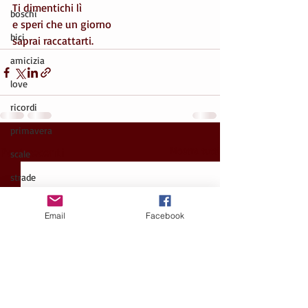
Ti dimentichi lì
boschi
e speri che un giorno
bici
saprai raccattarti.
amicizia
love
ricordi
primavera
Post recenti
Mostra tutti
scale
strade
scrivere
Email
Facebook
montagna
amicizia
cielo
arte