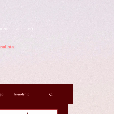
IONI
BIO
BLOG
nalista
ago
friendship