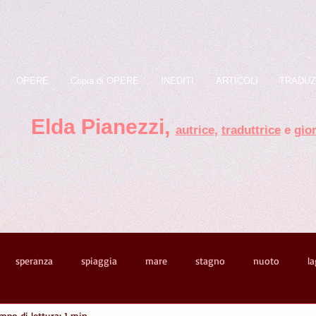
OPERE
Copia di OPERE
INEDITI
ARTICOLI
TRADUZ
Elda Pianezzi ,
autrice
,
traduttrice
e
gior
speranza
spiaggia
mare
stagno
nuoto
l
mpo di lettura: 1 min