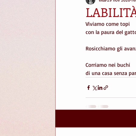
stories
Spaziergänge
pot
LABILIT
Viviamo come topi
scale
strade
scrivere
con la paura del gatt
Rosicchiamo gli avan
giardini
Corriamo nei buchi
di una casa senza par
Post recenti