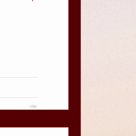
icordi
primavera
consapevolezza
Mostra tutti