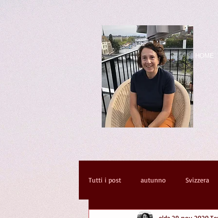
HOME
Tutti i post
autunno
Svizzera
elda
29 nov 2020
Te